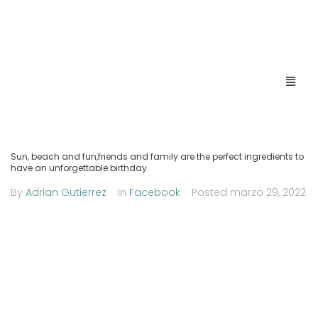
Sun, beach and fun,friends and family are the perfect ingredients to
have an unforgettable birthday.
By
Adrian Gutierrez
In
Facebook
Posted
marzo 29, 2022