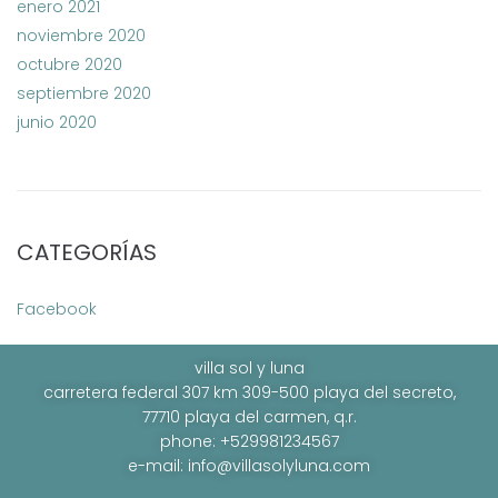
enero 2021
noviembre 2020
octubre 2020
septiembre 2020
junio 2020
CATEGORÍAS
Facebook
villa sol y luna
carretera federal 307 km 309-500 playa del secreto,
77710 playa del carmen, q.r.
phone: +529981234567
e-mail:
info@villasolyluna.com