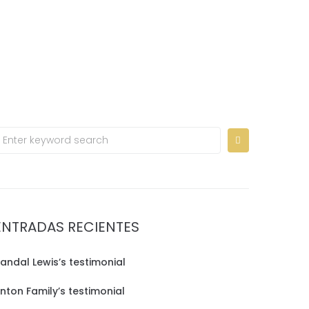
Home
Contact us
ES
ENTRADAS RECIENTES
andal Lewis’s testimonial
inton Family’s testimonial