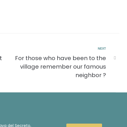
NEXT
t
For those who have been to the
village remember our famous
neighbor ?
aya del Secreto,