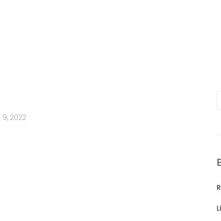
 9, 2022
R
L